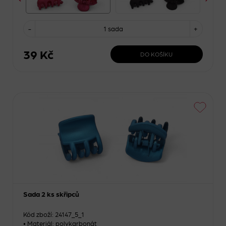
-
1 sada
+
39 Kč
DO KOŠÍKU
Sada 2 ks skřipců
Kód zboží: 24147_5_1
• Materiál: polykarbonát