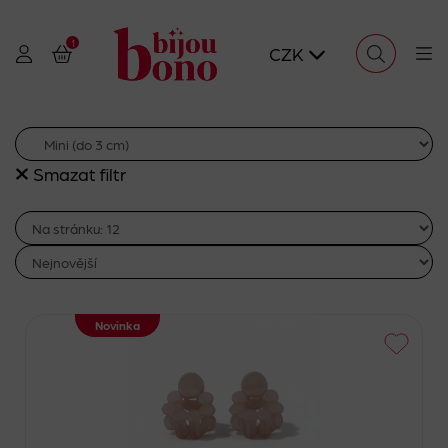
1
CZK
Smazat filtr
Novinka