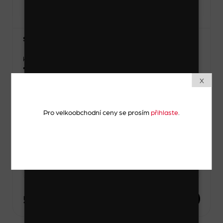
Sada 2 ks skřipečků
Kód zboží: 24304_6_1
• Materiál: polykarbonát
• Délka: 2 – 3 cm
X
• Výška: 1 – 2 cm
Skladem
Pro velkoobchodní ceny se prosím
přihlaste
.
Zvolte variantu
-
1 sada
+
54 Kč
DO KOŠÍKU