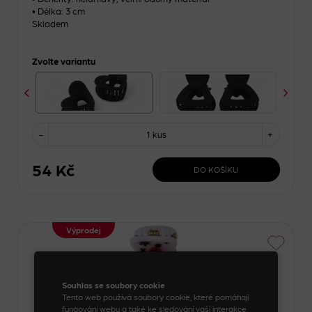
• Délka: 3 cm
Skladem
Zvolte variantu
-
1 kus
+
54 Kč
DO KOŠÍKU
Výprodej
Souhlas se soubory cookie
Tento web používá soubory cookie, které pomáhají
fungování webu a také ke sledování vaší interakce