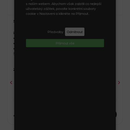
s naším webem. Abychom však zajistili co nejlepší
uživatelský zážitek, povolte konkrétní soubory
cookie v Nastavení a klikněte na Přijmout..
Sada 4 ks skřipečků
Předvolby
Odmítnout
Kód zboží: 24331_3_1
• Materiál: umělá hmota
• Šířka: 1,5 cm
Příjmout vše
• Výška: 1,5 cm
Skladem
Zvolte variantu
-
1 sada
+
44 Kč
DO KOŠÍKU