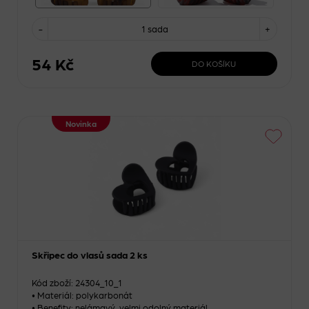
-
1 sada
+
54 Kč
DO KOŠÍKU
Novinka
Skřipec do vlasů sada 2 ks
Kód zboží: 24304_10_1
• Materiál: polykarbonát
• Benefity: nelámavý, velmi odolný materiál