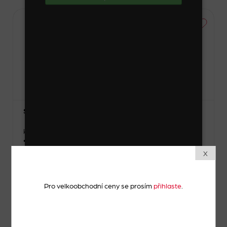
Výprodej
Samolepky
Kód zboží: 48139_2_1
• Materiál: umělá hmota, papír
• Šířka: 1 cm, 2 cm, 2 – 3 cm
X
Skladem
Pro velkoobchodní ceny se prosím
přihlaste
.
Zvolte variantu