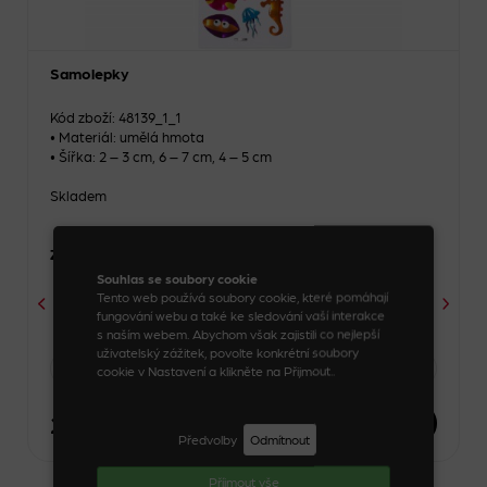
Samolepky
Kód zboží: 48139_1_1
• Materiál: umělá hmota
• Šířka: 2 – 3 cm, 6 – 7 cm, 4 – 5 cm
Skladem
Zvolte variantu
Souhlas se soubory cookie
Tento web používá soubory cookie, které pomáhají
fungování webu a také ke sledování vaší interakce
s naším webem. Abychom však zajistili co nejlepší
uživatelský zážitek, povolte konkrétní soubory
-
1 kus
+
cookie v Nastavení a klikněte na Přijmout..
26 Kč
DO KOŠÍKU
Předvolby
Odmítnout
Příjmout vše