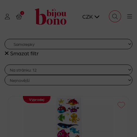
1
CZK
Smazat filtr
Výprodej