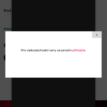
Počet kusů:
Skladem
X
61 Kč
vč. DPH
Pro velkoobchodní ceny se prosím
přihlaste
.
PŘIDAT DO KOŠÍKU