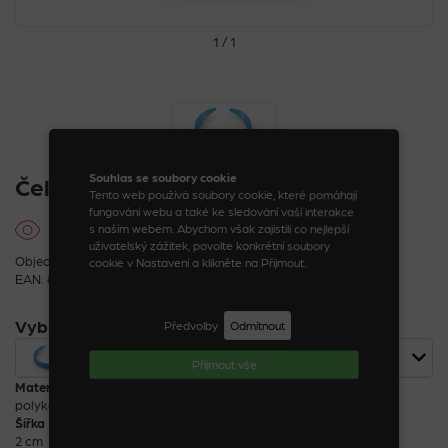
1 / 1
Souhlas se soubory cookie
Čelenka perleťová
Tento web používá soubory cookie, které pomáhají
fungování webu a také ke sledování vaší interakce
s naším webem. Abychom však zajistili co nejlepší
uživatelský zážitek, povolte konkrétní soubory
Objednací kód: 08197_12_1
cookie v Nastavení a klikněte na Přijmout..
EAN: 8590888081977
Vybrat variantu
Předvolby
Odmítnout
Čelenka perleťová modrá
61 Kč
Příjmout vše
Materiál
polykarbonát
Šířka
2 cm