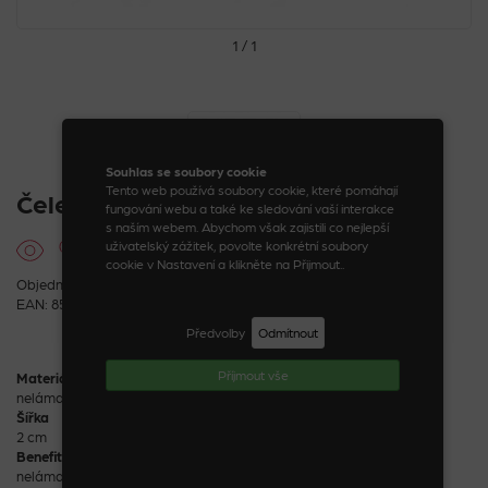
1 / 1
Souhlas se soubory cookie
Tento web používá soubory cookie, které pomáhají
Čelenka ve tvaru mašle s kamínky
fungování webu a také ke sledování vaší interakce
s naším webem. Abychom však zajistili co nejlepší
uživatelský zážitek, povolte konkrétní soubory
cookie v Nastavení a klikněte na Přijmout..
Objednací kód: 08096_9_1
EAN: 8590888080963
Předvolby
Odmítnout
Příjmout vše
Materiál
nelámavý ABS plast
Šířka
2 cm
Benefity
nelámavé