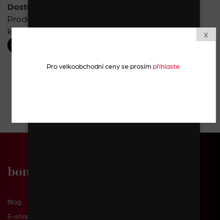
Dostupnost:
Již není skladem
Produkt již není v prodeji. Zkuste najít podobný v
kategorii.
X
Kategorie
Pro velkoobchodní ceny se prosím
přihlaste
.
Blog
E-shop