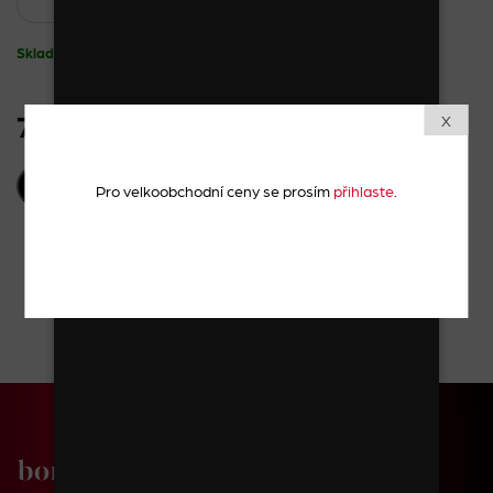
Skladem
72 Kč
X
vč. DPH
PŘIDAT DO KOŠÍKU
Pro velkoobchodní ceny se prosím
přihlaste
.