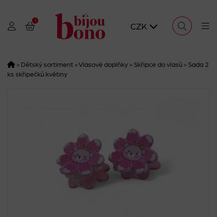
1
CZK
»
Dětský sortiment
»
Vlasové doplňky
»
Skřipce do vlasů
»
Sada 2
ks skřipečků květiny