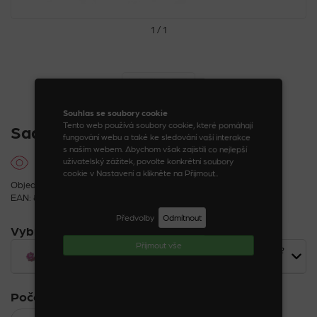
1 / 1
Souhlas se soubory cookie
Tento web používá soubory cookie, které pomáhají
Sada 2 ks skřipečků květiny
fungování webu a také ke sledování vaší interakce
s naším webem. Abychom však zajistili co nejlepší
uživatelský zážitek, povolte konkrétní soubory
cookie v Nastavení a klikněte na Přijmout..
Objednací kód: 24330_4_1
EAN: 8590888243306
Předvolby
Odmítnout
Vybrat variantu
Příjmout vše
Sada 2 ks skřipečků květiny medvídek s korunkou
72
Kč
Počet sad: