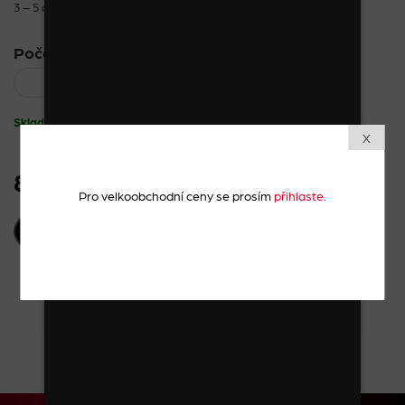
3 – 5 cm
Počet kusů:
Skladem
X
83 Kč
vč. DPH
Pro velkoobchodní ceny se prosím
přihlaste
.
PŘIDAT DO KOŠÍKU