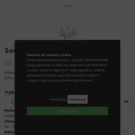
1 / 1
Souprava bižuterie PearlyBone
Souhlas se soubory cookie
Tento web používá soubory cookie, které pomáhají
fungování webu a také ke sledování vaší interakce
s naším webem. Abychom však zajistili co nejlepší
Objednací kód: 19003_3_1
uživatelský zážitek, povolte konkrétní soubory
EAN: 8590888190037
cookie v Nastavení a klikněte na Přijmout..
Vybrat variantu
Předvolby
Odmítnout
Souprava bižuterie PearlyBone šedá
83 Kč
Materiál
Příjmout vše
umělá hmota, nickel free PE
Obvod
46 – 50 cm
Délka náušnic