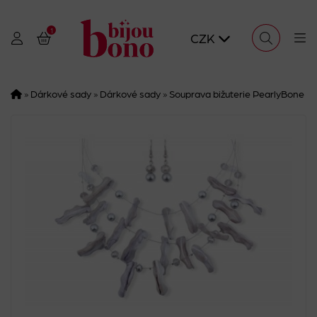
1
CZK
»
Dárkové sady
»
Dárkové sady
»
Souprava bižuterie PearlyBone