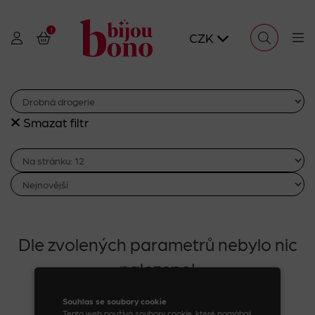
1
CZK
Smazat filtr
Dle zvolených parametrů nebylo nic
nalezeno!
7 / 6
Souhlas se soubory cookie
Tento web používá soubory cookie, které pomáhají