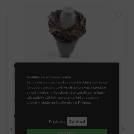
Šátek s motivem srsti šelmy
Souhlas se soubory cookie
Kód zboží: 48449_3_1
Tento web používá soubory cookie, které pomáhají
fungování webu a také ke sledování vaší interakce
s naším webem. Abychom však zajistili co nejlepší
uživatelský zážitek, povolte konkrétní soubory
Skladem
cookie v Nastavení a klikněte na Přijmout..
Zvolte variantu
Předvolby
Odmítnout
Příjmout vše