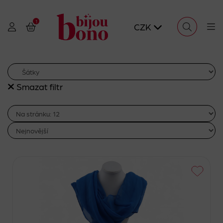
1
CZK
Smazat filtr