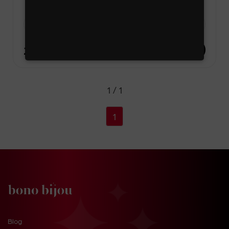
-
1 kus
+
283 Kč
DO KOŠÍKU
1 / 1
1
Blog