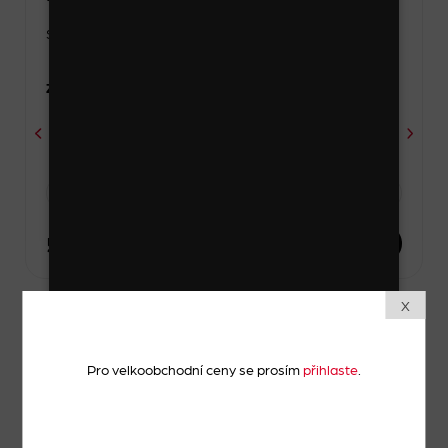
Skladem
Zvolte variantu
-
1 kus
+
52 Kč
DO KOŠÍKU
X
Výprodej
Pro velkoobchodní ceny se prosím
přihlaste
.